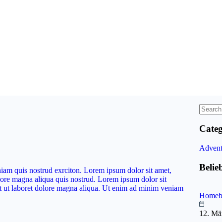
Categ
Adven
Belie
iam quis nostrud exrciton. Lorem ipsum dolor sit amet,
olore magna aliqua quis nostrud. Lorem ipsum dolor sit
unt ut laboret dolore magna aliqua. Ut enim ad minim veniam
Homebu
12. Mä