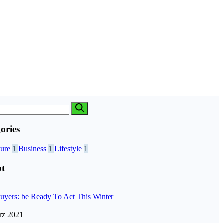
ories
ture
1
Business
1
Lifestyle
1
bt
yers: be Ready To Act This Winter
rz 2021