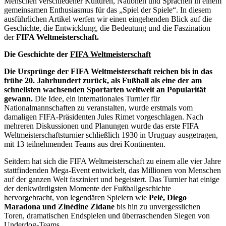
Menschen verschiedener Kulturen, Nationen und Sprachen in einem
gemeinsamen Enthusiasmus für das „Spiel der Spiele“. In diesem
ausführlichen Artikel werfen wir einen eingehenden Blick auf die
Geschichte, die Entwicklung, die Bedeutung und die Faszination
der
FIFA Weltmeisterschaft.
Die Geschichte der
FIFA Weltmeisterschaft
Die Ursprünge der FIFA Weltmeisterschaft reichen bis in das
frühe 20. Jahrhundert zurück, als Fußball als eine der am
schnellsten wachsenden Sportarten weltweit an Popularität
gewann.
Die Idee, ein internationales Turnier für
Nationalmannschaften zu veranstalten, wurde erstmals vom
damaligen FIFA-Präsidenten Jules Rimet vorgeschlagen. Nach
mehreren Diskussionen und Planungen wurde das erste FIFA
Weltmeisterschaftsturnier schließlich 1930 in Uruguay ausgetragen,
mit 13 teilnehmenden Teams aus drei Kontinenten.
Seitdem hat sich die FIFA Weltmeisterschaft zu einem alle vier Jahre
stattfindenden Mega-Event entwickelt, das Millionen von Menschen
auf der ganzen Welt fasziniert und begeistert. Das Turnier hat einige
der denkwürdigsten Momente der Fußballgeschichte
hervorgebracht, von legendären Spielern wie
Pelé, Diego
Maradona und Zinédine Zidane
bis hin zu unvergesslichen
Toren, dramatischen Endspielen und überraschenden Siegen von
Underdog-Teams.