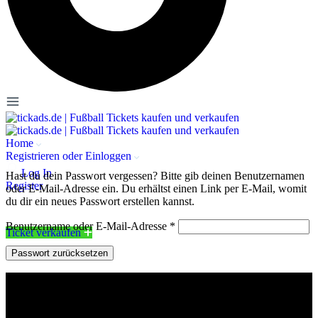
Home
Registrieren oder Einloggen
Log In
Hast du dein Passwort vergessen? Bitte gib deinen Benutzernamen
Register
oder E-Mail-Adresse ein. Du erhältst einen Link per E-Mail, womit
du dir ein neues Passwort erstellen kannst.
Benutzername oder E-Mail-Adresse
*
Ticket verkaufen
Passwort zurücksetzen